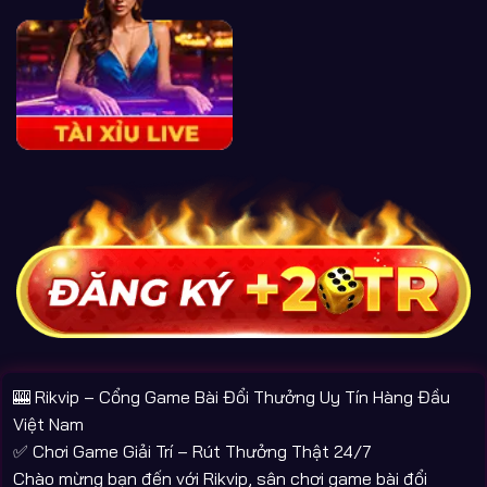
🎰 Rikvip – Cổng Game Bài Đổi Thưởng Uy Tín Hàng Đầu
Việt Nam
✅ Chơi Game Giải Trí – Rút Thưởng Thật 24/7
Chào mừng bạn đến với Rikvip, sân chơi game bài đổi