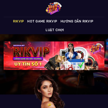
Bỏ
qua
nội
dung
RIKVIP
HOT GAME RIKVIP
HƯỚNG DẪN RIKVIP
LUẬT CHƠI