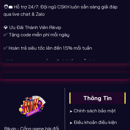
🧑‍💼 Hỗ trợ 24/7: Đội ngũ CSKH luôn sẵn sàng giải đáp
qua live chat & Zalo
💎 Ưu Đãi Thành Viên Rikvip
✅ Tặng code miễn phí mỗi ngày
✅ Hoàn trả siêu tốc lên đến 1.5% mỗi tuần
✅ Vòng quay may mắn – Quà khủng mỗi tháng
✅ Đại lý hoa hồng cao – Không cần vốn
📲 Tải Rikvip Ngay – Hỗ Trợ Mọi Thiết Bị
Rikvip tương thích hoàn hảo trên cả Android, iOS, PC,
Thông Tin
Mac. Bạn có thể chơi mọi lúc mọi nơi mà không cần cài
đặt phức tạp.
Chính sách bảo mật
Điều khoản điều kiện
🔗 Tải app Rikvip mới nhất
Rikvip - Cổng game bài đổi